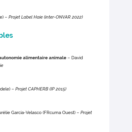
e) –
Projet Label Haie (inter-ONVAR 2022)
bles
'autonomie alimentaire animale
– David
ie
Idele) –
Projet CAPHERB (IP 2015)
rélie Garcia-Velasco (FRcuma Ouest) –
Projet