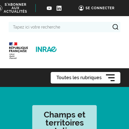
S'ABONNER
AUX
SE CONNECTER
ACTUALITÉS
Tapez
ici
votre
recherche
Toutes les rubriques
Champs et
territoires