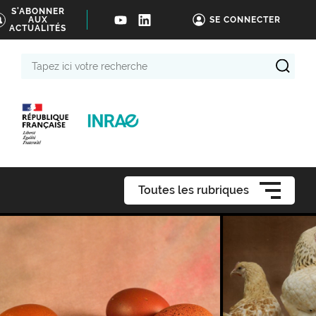
S'ABONNER
AUX
SE CONNECTER
ACTUALITÉS
Tapez
ici
votre
recherche
Toutes les rubriques