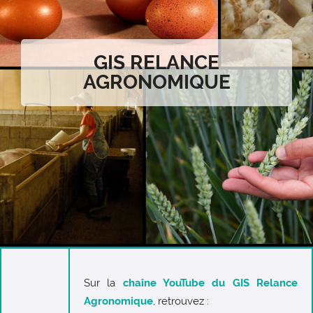
GIS RELANCE
AGRONOMIQUE
Sur la
chaîne YouTube du GIS Relance
Agronomique
, retrouvez :