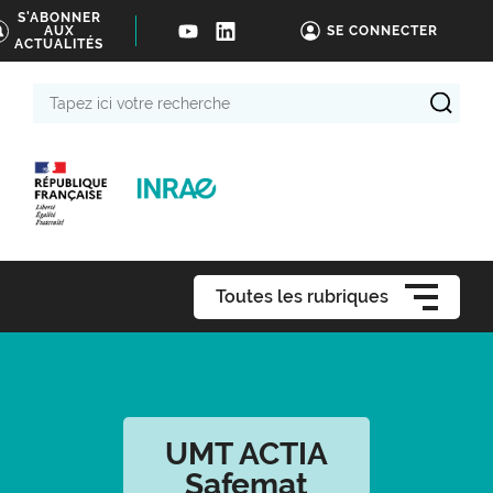
S'ABONNER
AUX
SE CONNECTER
ACTUALITÉS
Tapez
ici
votre
recherche
Toutes les rubriques
UMT ACTIA
Safemat