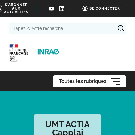
S'ABONNER
AUX
SE CONNECTER
ACTUALITÉS
Tapez
ici
votre
recherche
Toutes les rubriques
UMT ACTIA
Capplai